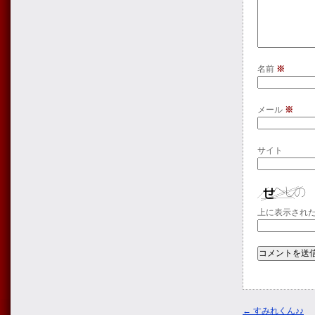
名前
※
メール
※
サイト
上に表示され
←
すみれくん♪♪