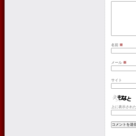
名前
※
メール
※
サイト
上に表示され