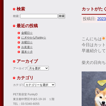
検索
カットがた
検索:
投稿日:
202
最近の投稿
金曜日☆
にぎやかなFunky☆
こんにちは
水曜日☆
今日はカット
お友達☆
早速紹介して
週末☆彡
アーカイブ
柴犬の日向ち
アーカイブ
カテゴリ
カテゴリ
PET美容室 FunkyD
東京都中野区中央5-19-16 １階
TEL：03-5340-6055