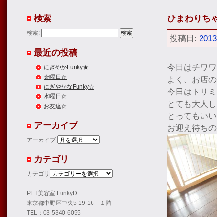
検索
ひまわりち
検索:
投稿日:
201
最近の投稿
今日はチワワ
にぎやかFunky★
金曜日☆
よく、お店の
にぎやかなFunky☆
今日はトリミ
水曜日☆
とても大人し
お友達☆
とってもいい
アーカイブ
お迎え待ちの
アーカイブ
カテゴリ
カテゴリ
PET美容室 FunkyD
東京都中野区中央5-19-16 １階
TEL：03-5340-6055