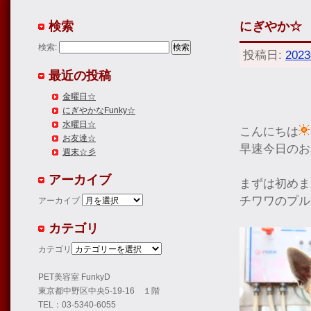
検索
にぎやか☆
検索:
投稿日:
202
最近の投稿
金曜日☆
にぎやかなFunky☆
水曜日☆
こんにちは
お友達☆
早速今日のお
週末☆彡
アーカイブ
まずは初めま
チワワのプル
アーカイブ
カテゴリ
カテゴリ
PET美容室 FunkyD
東京都中野区中央5-19-16 １階
TEL：03-5340-6055