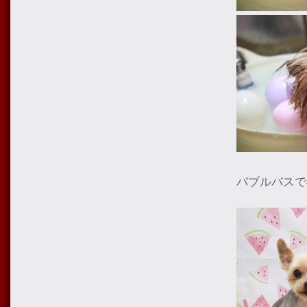
バブルバスで