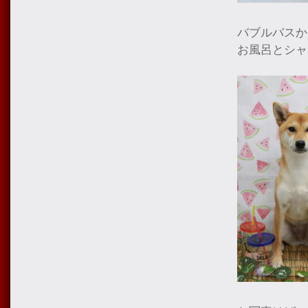
バブルバスか
お風呂とシャ