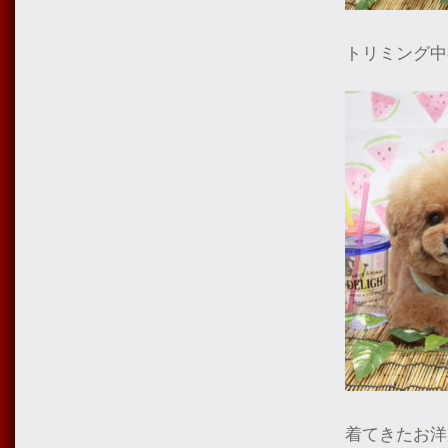
トリミング中
着てきたお洋