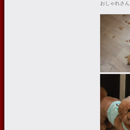
おしゃれさん