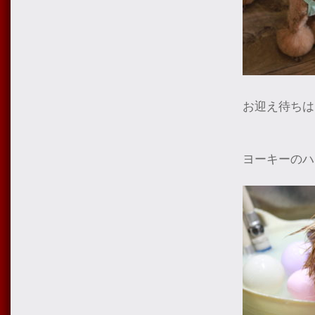
お迎え待ちは
ヨーキーのハ