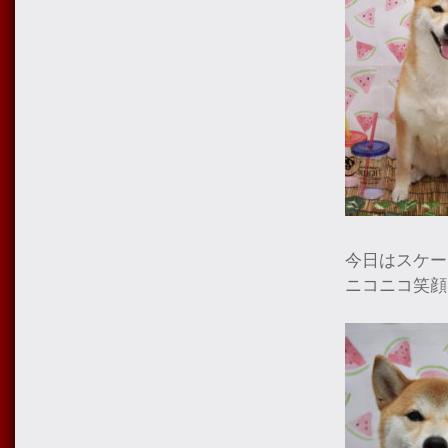
今日はスケー
ニコニコ笑顔