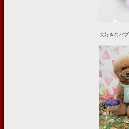
大好きなバブ