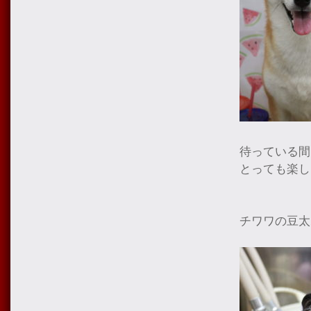
待っている間
とっても楽し
チワワの豆太