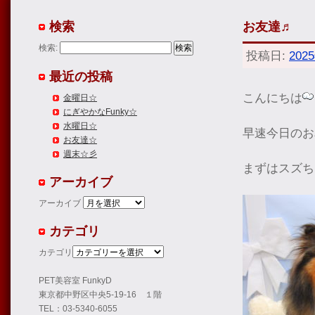
検索
お友達♬
検索:
投稿日:
202
最近の投稿
こんにちは
金曜日☆
にぎやかなFunky☆
水曜日☆
早速今日のお
お友達☆
週末☆彡
まずはスズち
アーカイブ
アーカイブ
カテゴリ
カテゴリ
PET美容室 FunkyD
東京都中野区中央5-19-16 １階
TEL：03-5340-6055