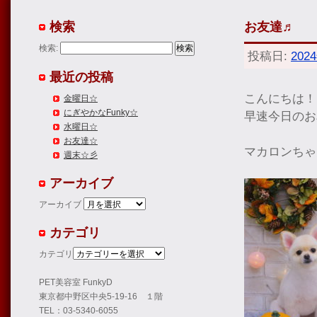
検索
お友達♬
検索:
投稿日:
202
最近の投稿
こんにちは！
金曜日☆
にぎやかなFunky☆
早速今日のお
水曜日☆
お友達☆
マカロンちゃ
週末☆彡
アーカイブ
アーカイブ
カテゴリ
カテゴリ
PET美容室 FunkyD
東京都中野区中央5-19-16 １階
TEL：03-5340-6055