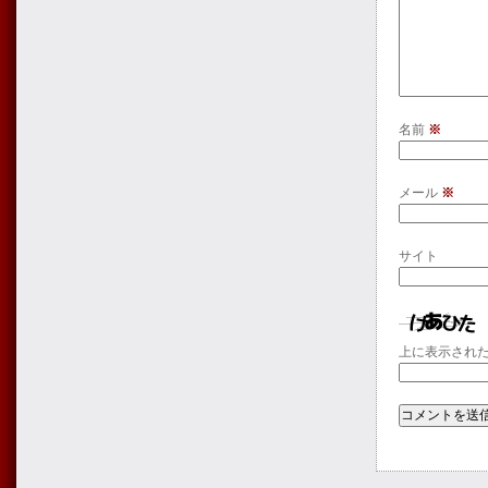
名前
※
メール
※
サイト
上に表示され