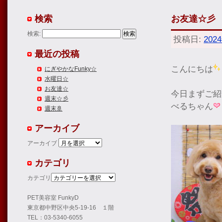
検索
お友達☆彡
検索:
投稿日:
202
最近の投稿
こんにちは
にぎやかなFunky☆
水曜日☆
お友達☆
今日まずご紹
週末☆彡
べるちゃん
週末🚢
アーカイブ
アーカイブ
カテゴリ
カテゴリ
PET美容室 FunkyD
東京都中野区中央5-19-16 １階
TEL：03-5340-6055