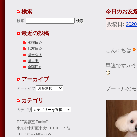
検索
今日のお友達
検索:
投稿日:
202
最近の投稿
水曜日☆
お友達☆
こんにちは
週末☆彡
週末🚢
早速ですが今
金曜日♫
アーカイブ
プードルのモ
アーカイブ
カテゴリ
カテゴリ
PET美容室 FunkyD
東京都中野区中央5-19-16 １階
TEL：03-5340-6055