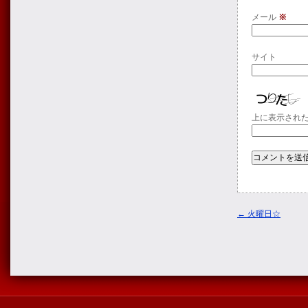
メール
※
サイト
上に表示され
←
火曜日☆